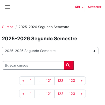
Salta al contenido principal
Acceder
Panel lateral
Cursos
2025-2026 Segundo Semestre
2025-2026 Segundo Semestre
Categorías
Buscar cursos
Buscar cursos
Página anterior
Página 1
Página 121
Página 122
Página 123
Siguiente pág
«
1
…
121
122
123
»
Página anterior
Página 1
Página 121
Página 122
Página 123
Siguiente pág
«
1
…
121
122
123
»