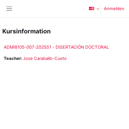
Zum Hauptinhalt
Anmelden
Website-Übersicht
Kursinformation
ADMI8105-007-2025S1 - DISERTACIÓN DOCTORAL
Teacher:
Jose Caraballo-Cueto