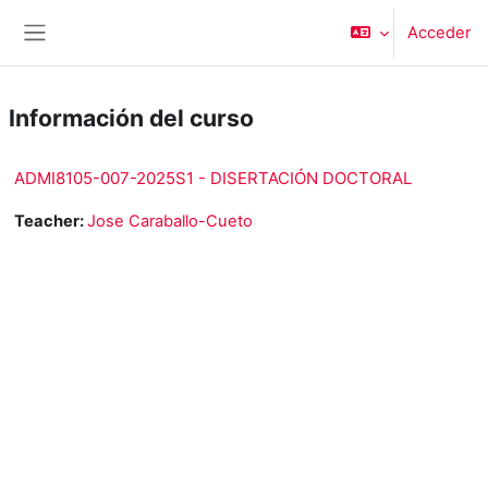
Salta al contenido principal
Acceder
Panel lateral
Información del curso
ADMI8105-007-2025S1 - DISERTACIÓN DOCTORAL
Teacher:
Jose Caraballo-Cueto