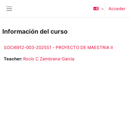
Salta al contenido principal
Acceder
Panel lateral
Información del curso
SOCI6912-003-2025S1 - PROYECTO DE MAESTRIA II
Teacher:
Rocio C Zambrana-Garcia