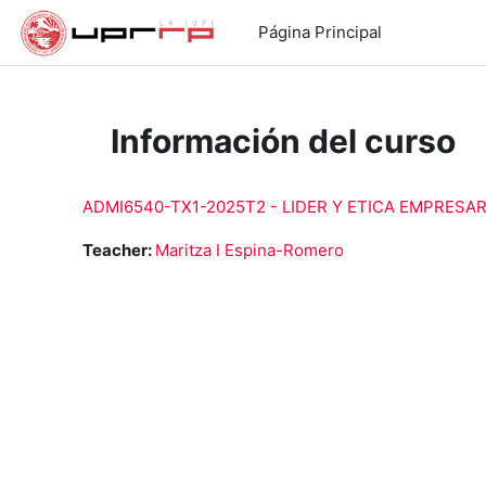
Salta al contenido principal
Página Principal
Información del curso
ADMI6540-TX1-2025T2 - LIDER Y ETICA EMPRESAR
Teacher:
Maritza I Espina-Romero