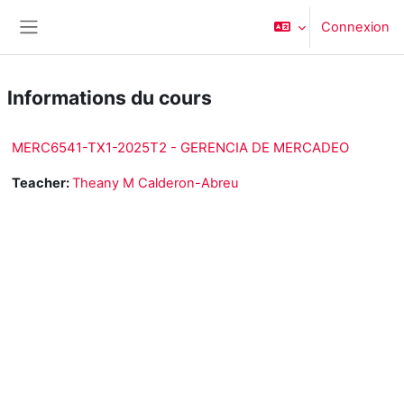
Passer au contenu principal
Connexion
Panneau latéral
Informations du cours
MERC6541-TX1-2025T2 - GERENCIA DE MERCADEO
Teacher:
Theany M Calderon-Abreu