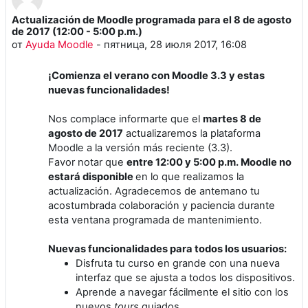
Actualización de Moodle programada para el 8 de agosto
Количество ответов: 0
de 2017 (12:00 - 5:00 p.m.)
от
Ayuda Moodle
-
пятница, 28 июля 2017, 16:08
¡Comienza el verano con Moodle 3.3 y estas
nuevas funcionalidades!
Nos complace informarte que el
martes 8 de
agosto de 2017
actualizaremos la plataforma
Moodle a la versión más reciente (3.3).
Favor notar que
entre 12:00 y 5:00 p.m. Moodle no
estará disponible
en lo que realizamos la
actualización. Agradecemos de antemano tu
acostumbrada colaboración y paciencia durante
esta ventana programada de mantenimiento.
Nuevas funcionalidades para todos los usuarios:
Disfruta tu curso en grande con una nueva
interfaz que se ajusta a todos los dispositivos.
Aprende a navegar fácilmente el sitio con los
nuevos
tours
guiados.