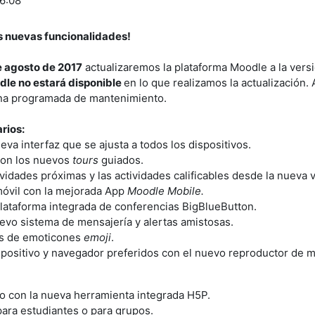
6:08
s nuevas funcionalidades!
e agosto de 2017
actualizaremos la plataforma Moodle a la vers
dle no estará disponible
en lo que realizamos la actualizació
ana programada de mantenimiento.
rios:
va interfaz que se ajusta a todos los dispositivos.
 con los nuevos
tours
guiados.
ividades próximas y las actividades calificables desde la nueva v
móvil con la mejorada App
Moodle Mobile.
lataforma integrada de conferencias BigBlueButton.
vo sistema de mensajería y alertas amistosas.
res de emoticones
emoji
.
ispositivo y navegador preferidos con el nuevo reproductor de 
vo con la nueva herramienta integrada H5P.
para estudiantes o para grupos.