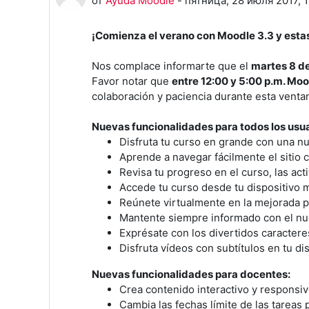
от
Ayuda Moodle
-
пятница, 28 июля 2017, 1
¡Comienza el verano con Moodle 3.3 y esta
Nos complace informarte que el
martes 8 d
Favor notar que
entre 12:00 y 5:00 p.m. Moo
colaboración y paciencia durante esta vent
Nuevas funcionalidades para todos los usua
Disfruta tu curso en grande con una nue
Aprende a navegar fácilmente el sitio
Revisa tu progreso en el curso, las act
Accede tu curso desde tu dispositivo 
Reúnete virtualmente en la mejorada p
Mantente siempre informado con el nue
Exprésate con los divertidos caracte
Disfruta vídeos con subtítulos en tu d
Nuevas funcionalidades para docentes:
Crea contenido interactivo y responsi
Cambia las fechas límite de las tareas 