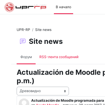
Перейти к основному содержанию
В начало
UPR-RP
Site news
Site news
Форум
RSS-лента сообщений
Actualización de Moodle 
p.m.)
Режим отображения
Actualización de Moodle programada para el
Количество ответов: 0