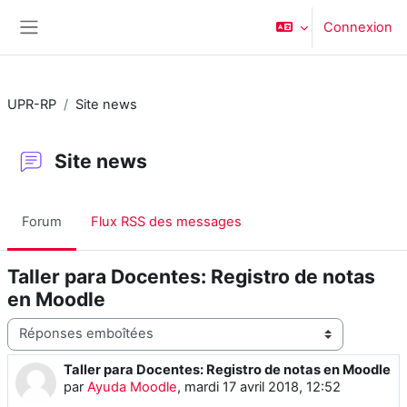
Passer au contenu principal
Connexion
Panneau latéral
UPR-RP
Site news
Site news
Forum
Flux RSS des messages
Taller para Docentes: Registro de notas
en Moodle
Type d'affichage
Taller para Docentes: Registro de notas en Moodle
Number of replies: 0
par
Ayuda Moodle
,
mardi 17 avril 2018, 12:52