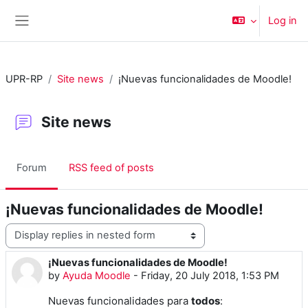
Skip to main content
Log in
Side panel
UPR-RP
Site news
¡Nuevas funcionalidades de Moodle!
Site news
Forum
RSS feed of posts
¡Nuevas funcionalidades de Moodle!
Display mode
¡Nuevas funcionalidades de Moodle!
Number of replies: 0
by
Ayuda Moodle
-
Friday, 20 July 2018, 1:53 PM
Nuevas funcionalidades para
todos
: