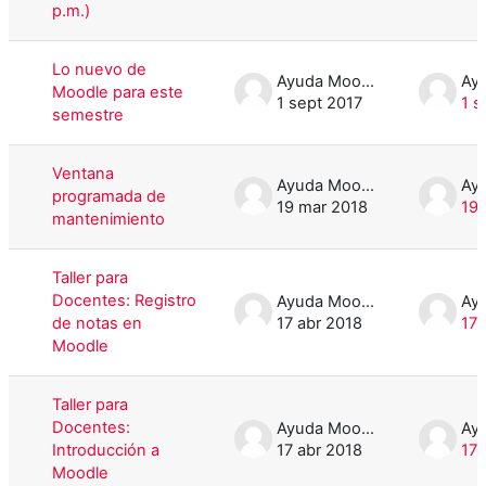
p.m.)
Lo nuevo de
Ayuda Moodle
Moodle para este
1 sept 2017
1 s
semestre
Ventana
Ayuda Moodle
programada de
19 mar 2018
19 
mantenimiento
Taller para
Docentes: Registro
Ayuda Moodle
de notas en
17 abr 2018
17 
Moodle
Taller para
Docentes:
Ayuda Moodle
Introducción a
17 abr 2018
17 
Moodle