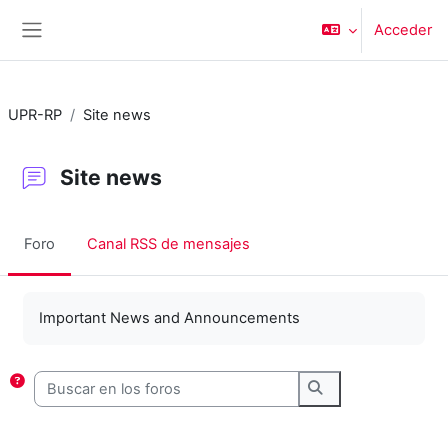
Salta al contenido principal
Acceder
Panel lateral
UPR-RP
Site news
Site news
Foro
Canal RSS de mensajes
Requisitos de finalización
Important News and Announcements
Buscar en los foros
Buscar en los foro