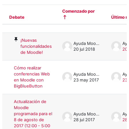
Comenzado por
Debate
Último 
Estado
Mostrando 9 de 9 discusiones
¡Nuevas
Ayuda Moodle
funcionalidades
20 jul 2018
20 
de Moodle!
Cómo realizar
conferencias Web
Ayuda Moodle
en Moodle con
23 may 2017
23
BigBlueButton
Actualización de
Moodle
programada para el
Ayuda Moodle
8 de agosto de
28 jul 2017
28 
2017 (12:00 - 5:00