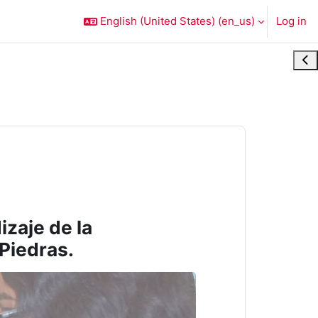
English (United States) ‎(en_us)‎
Log in
Ope
zaje de la
 Piedras.